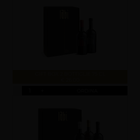
GIFT BOX 2 BOTTIGLIE 75 CL
€ 26.00
-
+