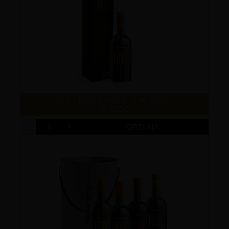
GIFT BOX 1 BOTTIGLIA 75 CL
€ 12.00
-
+