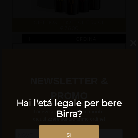
GIFT BOX 4 BOTTIGLIE 50 CL
€ 36.00
-
+
Hai l'etá legale per bere
Birra?
GIFT BOX 1 BOTTIGLIA 75 CL
€ 12.00
Si