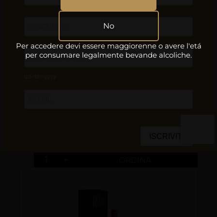
-
+
No
Per accedere devi essere maggiorenne o avere l'etá
per consumare legalmente bevande alcoliche.
GIFT BOX 1 BOTTIGLIA 75 CL
€ 13.00
-
+