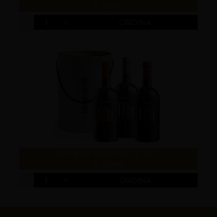
€ 35.00
-
+
GIFT BOX 3 BOTTIGLIE 75 CL
€ 36.00
-
+