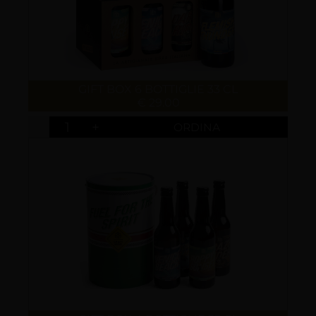
GIFT BOX 6 BOTTIGLIE 33 CL
€ 29.00
-
+