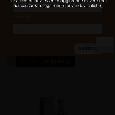
Per accedere devi essere maggiorenne o avere l'etá
per consumare legalmente bevande alcoliche.
NOTE PER L'ACQUISTO
Spese di spedizione gratuite per ordini
superiori a 100€.
29,00 €
-
+
ACQUISTA