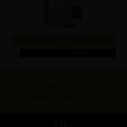
DISTILLATO DI BIRRA 50 CL
€ 49.00
-
+
VAI ALLO SHOP
TORNA AI PRODOTTI